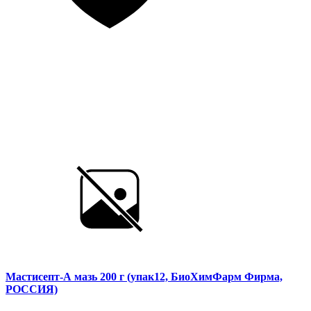
Мастисепт-А мазь 200 г (упак12, БиоХимФарм Фирма,
РОССИЯ)