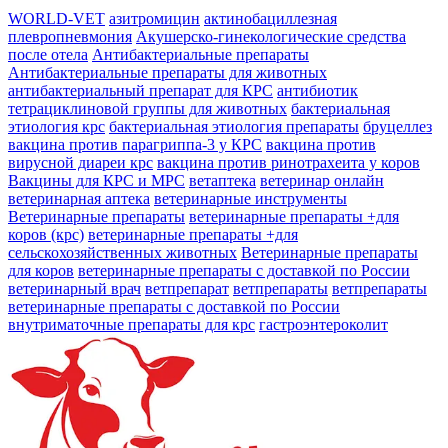
WORLD-VET
азитромицин
актинобациллезная
плевропневмония
Акушерско-гинекологические средства
после отела
Антибактериальные препараты
Антибактериальные препараты для животных
антибактериальный препарат для КРС
антибиотик
тетрациклиновой группы для животных
бактериальная
этиология крс
бактериальная этиология препараты
бруцеллез
вакцина против парагриппа-3 у КРС
вакцина против
вирусной диареи крс
вакцина против ринотрахеита у коров
Вакцины для КРС и МРС
ветаптека
ветеринар онлайн
ветеринарная аптека
ветеринарные инструменты
Ветеринарные препараты
ветеринарные препараты +для
коров (крс)
ветеринарные препараты +для
сельскохозяйственных животных
Ветеринарные препараты
для коров
ветеринарные препараты с доставкой по России
ветеринарный врач
ветпрепарат
ветпрепараты
ветпрепараты
ветеринарные препараты с доставкой по России
внутриматочные препараты для крс
гастроэнтероколит