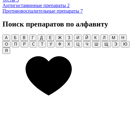
Антигистаминные препараты
2
Противовоспалительные препараты
7
Поиск препаратов по алфавиту
А
Б
В
Г
Д
Е
Ж
З
И
Й
К
Л
М
Н
О
П
Р
С
Т
У
Ф
Х
Ц
Ч
Ш
Щ
Э
Ю
Я