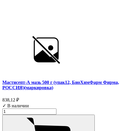
Мастисепт-А мазь 500 г (упак12, БиоХимФарм Фирма,
РОССИЯ)(маркировка)
838,12 ₽
✓ В наличии