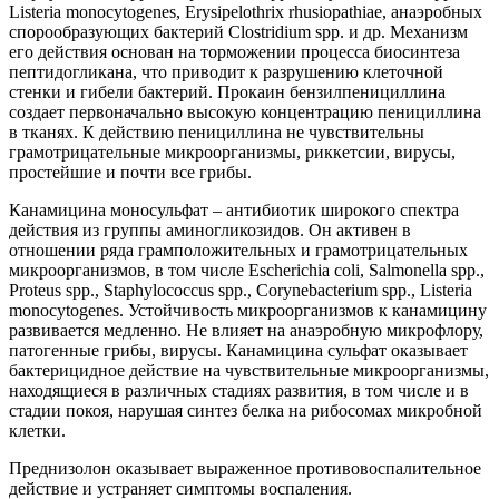
Listeria monocytogenes, Erysipelothrix rhusiopathiae, анаэробных
спорообразующих бактерий Clostridium spp. и др. Механизм
его действия основан на торможении процесса биосинтеза
пептидогликана, что приводит к разрушению клеточной
стенки и гибели бактерий. Прокаин бензилпенициллина
создает первоначально высокую концентрацию пенициллина
в тканях. К действию пенициллина нe чувствительны
грамотрицательные микроорганизмы, риккетсии, вирусы,
простейшие и почти все грибы.
Канамицина моносульфат – антибиотик широкого спектра
действия из группы аминогликозидов. Он активен в
отношении ряда грамположительных и грамотрицательных
микроорганизмов, в том числе Escherichia coli, Salmonella spp.,
Proteus spp., Staphylococcus spp., Corynebacterium spp., Listeria
monocytogenes. Устойчивость микроорганизмов к канамицину
развивается медленно. Не влияет на анаэробную микрофлору,
патогенные грибы, вирусы. Канамицина сульфат оказывает
бактерицидное действие на чувствительные микроорганизмы,
находящиеся в различных стадиях развития, в том числе и в
стадии покоя, нарушая синтез белка на рибосомах микробной
клетки.
Преднизолон оказывает выраженное противовоспалительное
действие и устраняет симптомы воспаления.