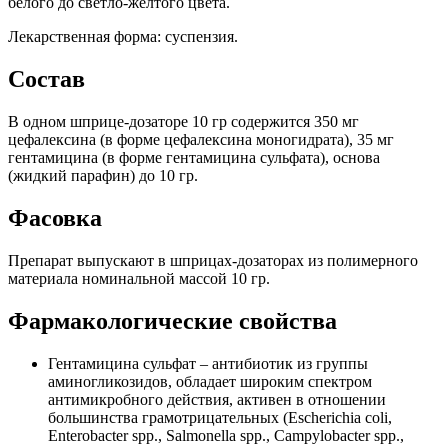
белого до светло-желтого цвета.
Лекарственная форма: суспензия.
Состав
В одном шприце-дозаторе 10 гр содержится 350 мг
цефалексина (в форме цефалексина моногидрата), 35 мг
гентамицина (в форме гентамицина сульфата), основа
(жидкий парафин) до 10 гр.
Фасовка
Препарат выпускают в шприцах-дозаторах из полимерного
материала номинальной массой 10 гр.
Фармакологические свойства
Гентамицина сульфат – антибиотик из группы
аминогликозидов, обладает широким спектром
антимикробного действия, активен в отношении
большинства грамотрицательных (Escherichia coli,
Enterobacter spp., Salmonella spp., Campylobacter spp.,