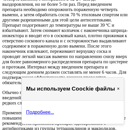
выздоровления, но не более 5-ти раз. Перед введением
препарата необходимо опорожнить пораженную четверть
вымени, а затем обработать сосок 70 % этиловым спиртом или
другими разрешенными для этой цели антисептиками.
Препарат подогревают до температуры не выше 39 ºС и
взбалтывают. Затем снимают колпачок с наконечника шприца-
инжектора и вводят его в сосковый канал, плотно прижимая к
отверстию соскового канала и с осторожностью выдавливают
содержимое в пораженную долю вымени. После этого
наконечник извлекают, пережимают верхушку соска и
проводят легкий массаж вымени по направлению снизу вверх
для более равномерного распределения препарата по цистерне
и протокам. Интервал между введением препарата и
следующим доением должен составлять не менее 6 часов. Для
подтверждения эффективности лечения проводятся
обязательные контрольные тесты (пробы) на мастит.
Мы используем Coockie файлы
×
Обычно при соблюдении рекомендованных доз и схем
введений препарата побочные действия не наблюдаются. В
редких случаях возможны аллергические реакции.
Подробнее...
Применение витамаста противопоказано при установленной
повышенной чувствительности к компонентам препарата. Не
рекомендуется применять препарат одновременно с
антибиотиками из группы тетрациклинов и макролидов.