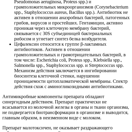
Pseudomonas aeruginosa, Proteus spp.) и
грамположительных микроорганизмов (Corynebacterium
spp., Staphylococcus aureus, Bacillus spp.). Антибиотик не
активен в отношении анаэробных бактерий, патогенных
грибов, вирусов и простейших. Гентамицин, активно
проникая через клеточную мембрану бактерий,
связывается с 30S субъединицей бактериальных
рибосом и угнетает синтез белка возбудителя.
Цефалексин относится к группе β-лактамных
антибиотиков. Активен в отношении
грамположительных и грамотрицательных бактерий, в
том числе: Escherichia coli, Proteus spp., Klebsiella spp.,
Salmonella spp., Staphylococcus spp. и Streptococcus spp.
Механизм действия заключается в ингибировании
биосинтеза клеточной стенки, нарушении
проницаемости цитоплазматической мембраны. Спектр
действия схож с аминогликозидными антибиотиками.
Антимикробные компоненты препарата обладают
синергидным действием. Препарат практически не
всасывается из молочной железы в органы и ткани организма,
не подвергается биотрансформации в организме и выводится,
главным образом, в неизменном виде с молоком.
Препарат малотоксичен, не оказывает раздражающего