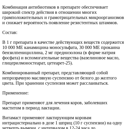
Комбинация антибиотиков в препарате обеспечивает
широкий спектр действия в отношении многих
грамположительных и грамотрицательных микроорганизмов
и снижает вероятность появление резистентных штаммов.
Состав:
В 1 г препарата в качестве действующих веществ содержится
10 000 МЕ канамицина моносульфата, 30 000 МЕ прокаина
бензилпенициллина, 2 мг преднизолона (в форме натрия
фосфата) и вспомогательные вещества (вазелиновое масло,
глицерилмоностеарат, цетеарет-25).
Комбинированный препарат, представляющий собой
непрозрачную масляную суспензию от белого до желтого
цвета. При хранении суспензия может расслаиваться.
Применение:
Препарат применяют для лечения коров, заболевших
маститом в период лактации.
Витамаст применяют лактирующим коровам
интрацистернально в дозе 1 шприц (10 г суспензии) на одну
четверть вымени, с интервалом в 12-24 часа до