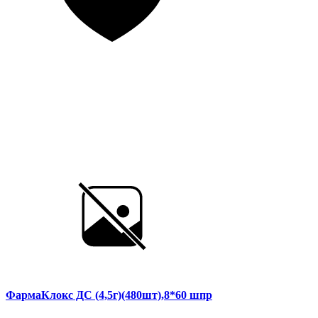
ФармаКлокс ДС (4,5г)(480шт),8*60 шпр