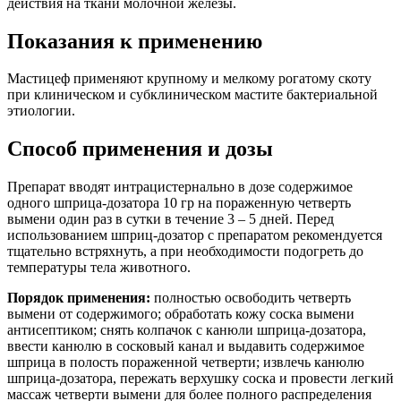
действия на ткани молочной железы.
Показания к применению
Мастицеф применяют крупному и мелкому рогатому скоту
при клиническом и субклиническом мастите бактериальной
этиологии.
Способ применения и дозы
Препарат вводят интрацистернально в дозе содержимое
одного шприца-дозатора 10 гр на пораженную четверть
вымени один раз в сутки в течение 3 – 5 дней. Перед
использованием шприц-дозатор с препаратом рекомендуется
тщательно встряхнуть, а при необходимости подогреть до
температуры тела животного.
Порядок применения:
полностью освободить четверть
вымени от содержимого; обработать кожу соска вымени
антисептиком; снять колпачок с канюли шприца-дозатора,
ввести канюлю в сосковый канал и выдавить содержимое
шприца в полость пораженной четверти; извлечь канюлю
шприца-дозатора, пережать верхушку соска и провести легкий
массаж четверти вымени для более полного распределения