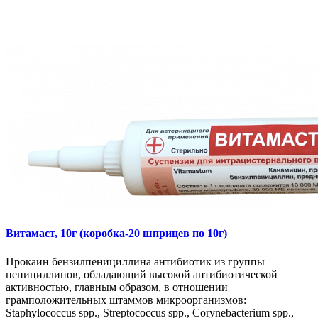
Витамаст, 10г (коробка-20 шприцев по 10г)
Прокаин бензилпенициллина антибиотик из группы
пенициллинов, обладающий высокой антибиотической
активностью, главным образом, в отношении
грамположительных штаммов микроорганизмов:
Staphylococcus spp., Streptococcus spp., Corynebacterium spp.,