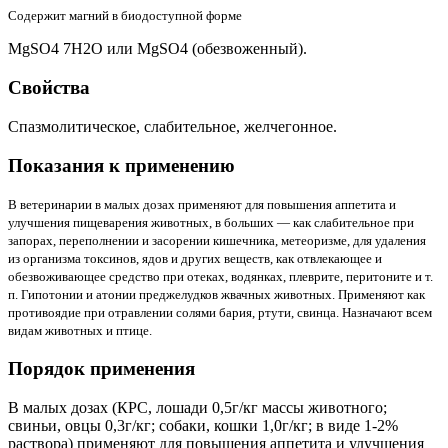
Содержит магний в биодоступной форме
MgSO4 7H2O или MgSO4 (обезвоженный).
Cвойства
Спазмолитическое, слабительное, желчегонное.
Показания к применению
В ветеринарии в малых дозах применяют для повышения аппетита и
улучшения пищеварения животных, в больших — как слабительное при
запорах, переполнении и засорении кишечника, метеоризме, для удаления
из организма токсинов, ядов и других веществ, как отвлекающее и
обезвоживающее средство при отеках, водянках, плеврите, перитоните и т.
п. Гипотонии и атонии преджелудков жвачных животных. Применяют как
противоядие при отравлении солями бария, ртути, свинца. Назначают всем
видам животных и птице.
Порядок применения
В малых дозах (КРС, лошади 0,5г/кг массы животного;
свиньи, овцы 0,3г/кг; собаки, кошки 1,0г/кг; в виде 1-2%
раствора) применяют для повышения аппетита и улучшения