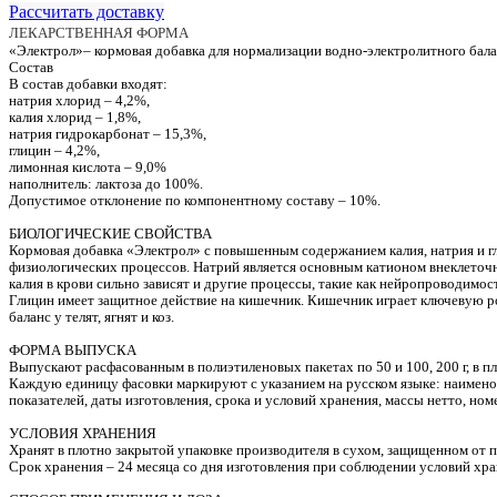
Рассчитать доставку
ЛЕКАРСТВЕННАЯ ФОРМА
«Электрол»– кормовая добавка для нормализации водно-электролитного баланс
Состав 
В состав добавки входят:
натрия хлорид – 4,2%,
калия хлорид – 1,8%,
натрия гидрокарбонат – 15,3%,
глицин – 4,2%,
лимонная кислота – 9,0%
наполнитель: лактоза до 100%.
Допустимое отклонение по компонентному составу – 10%.
БИОЛОГИЧЕСКИЕ СВОЙСТВА
Кормовая добавка «Электрол» с повышенным содержанием калия, натрия и гли
физиологических процессов. Натрий является основным катионом внеклеточн
калия в крови сильно зависят и другие процессы, такие как нейропроводимо
Глицин имеет защитное действие на кишечник. Кишечник играет ключевую р
баланс у телят, ягнят и коз.
ФОРМА ВЫПУСКА
Выпускают расфасованным в полиэтиленовых пакетах по 50 и 100, 200 г, в пла
Каждую единицу фасовки маркируют с указанием на русском языке: наименова
показателей, даты изготовления, срока и условий хранения, массы нетто, 
УСЛОВИЯ ХРАНЕНИЯ
Хранят в плотно закрытой упаковке производителя в сухом, защищенном от 
Срок хранения – 24 месяца со дня изготовления при соблюдении условий хра