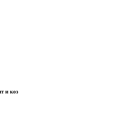
т и коз