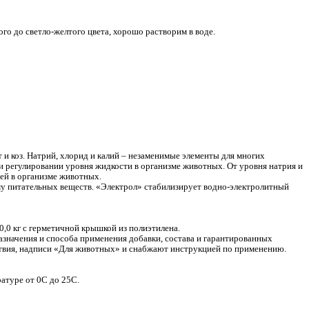
го до светло-желтого цвета, хорошо растворим в воде.
и коз. Натрий, хлорид и калий – незаменимые элементы для многих 
 регулировании уровня жидкости в организме животных. От уровня натрия и 
тей в организме животных.
у питательных веществ. «Электрол» стабилизирует водно-электролитный 
10,0 кг с герметичной крышкой из полиэтилена.
азначения и способа применения добавки, состава и гарантированных 
тствия, надписи «Для животных» и снабжают инструкцией по применению.
атуре от 0С до 25С.