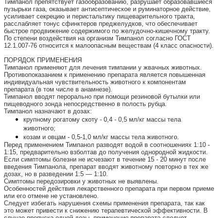
Тимпанол препятствует газообразованию, разрушает образовавшиеся 
пузырьки газа, оказывает антисептическое и руминаторное действие, 
усиливает секрецию и перистальтику пищеварительного тракта, 
расслабляет тонус сфинктеров преджелудков, что обеспечивает 
быстрое продвижение содержимого по желудочно-кишечному тракту. 
По степени воздействия на организм Тимпанол согласно ГОСТ 
12.1.007-76 относится к малоопасным веществам (4 класс опасности). 
ПОРЯДОК ПРИМЕНЕНИЯ
Тимпанол применяют для лечения тимпании у жвачных животных. 
Противопоказанием к применению препарата является повышенная 
индивидуальная чувствительность животного к компонентам 
препарата (в том числе в анамнезе). 
Тимпанол вводят перорально при помощи резиновой бутылки или 
пищеводного зонда непосредственно в полость рубца. 
Тимпанол назначают в дозах:
крупному рогатому скоту - 0,4 - 0,5 мл/кг массы тела 
животного; 
козам и овцам - 0,5-1,0 мл/кг массы тела животного. 
Перед применением Тимпанол разводят водой в соотношениях 1:10 - 
1:15, предварительно взболтав до получения однородной жидкости. 
Если симптомы болезни не исчезают в течение 15 - 20 минут после 
введения Тимпанола, препарат вводят животному повторно в тех же 
дозах, но в разведении 1:5 — 1:10. 
Симптомы передозировки у животных не выявлены. 
Особенностей действия лекарственного препарата при первом приеме 
или его отмене не установлено. 
Следует избегать нарушения схемы применения препарата, так как 
это может привести к снижению терапевтической эффективности. В 
случае пропуска одной дозы, применение препарата следует 