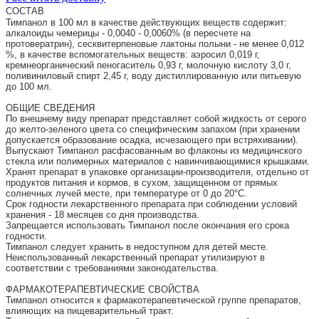
СОСТАВ
Тимпанол в 100 мл в качестве действующих веществ содержит: 
алкалоиды чемерицы - 0,0040 - 0,0060% (в пересчете на 
протовератрин), сесквитерпеновые лактоны полыни - не менее 0,012 
%, в качестве вспомогательных веществ: аэросил 0,019 г, 
кремнеорганический пеногаситель 0,93 г, молочную кислоту 3,0 г, 
поливиниловый спирт 2,45 г, воду дистиллированную или питьевую 
до 100 мл.
ОБЩИЕ СВЕДЕНИЯ
По внешнему виду препарат представляет собой жидкость от серого 
до желто-зеленого цвета со специфическим запахом (при хранении 
допускается образование осадка, исчезающего при встряхивании).
Выпускают Тимпанол расфасованным во флаконы из медицинского 
стекла или полимерных материалов с навинчивающимися крышками. 
Хранят препарат в упаковке организации-производителя, отдельно от 
продуктов питания и кормов, в сухом, защищенном от прямых 
солнечных лучей месте, при температуре от 0 до 20°С.
Срок годности лекарственного препарата при соблюдении условий 
хранения - 18 месяцев со дня производства. 
Запрещается использовать Тимпанол после окончания его срока 
годности. 
Тимпанол следует хранить в недоступном для детей месте. 
Неиспользованный лекарственный препарат утилизируют в 
соответствии с требованиями законодательства. 
ФАРМАКОТЕРАПЕВТИЧЕСКИЕ СВОЙСТВА
Тимпанол относится к фармакотерапевтической группе препаратов, 
влияющих на пищеварительный тракт. 