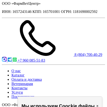
ООО «ФармВетЦентр»
ИНН: 1657243146 КПП: 165701001 ОГРН: 1181690002592
8 (804) 700-40-29
+7 960 085-51-83
О нас
Каталог
Оплата и доставка
Ветеринарам
Контакты
Услуги
Поставщикам
ООО «ФармВетЦентр», 2021 © Все права защищены
Мы используем Coockie файлы
×