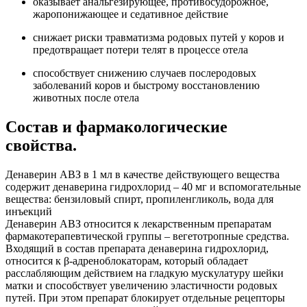
оказывает анальгезирующее, противосудорожное,
жаропонижающее и седативное действие
снижает риски травматизма родовых путей у коров и
предотвращает потери телят в процессе отела
способствует снижению случаев послеродовых
заболеваний коров и быстрому восстановлению
животных после отела
Состав и фармакологические
свойства.
Денаверин АВЗ в 1 мл в качестве действующего вещества
содержит денаверина гидрохлорид – 40 мг и вспомогательные
вещества: бензиловый спирт, пропиленгликоль, вода для
инъекций
Денаверин АВЗ относится к лекарственным препаратам
фармакотерапевтической группы – вегетотропные средства.
Входящий в состав препарата денаверина гидрохлорид,
относится к β-адреноблокаторам, который обладает
расслабляющим действием на гладкую мускулатуру шейки
матки и способствует увеличению эластичности родовых
путей. При этом препарат блокирует отдельные рецепторы