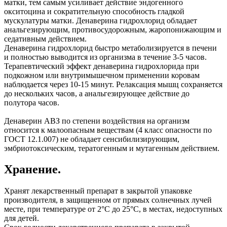
матки, тем самым усиливает действие эндогенного
окситоцина и сократительную способность гладкой
мускулатуры матки. Денаверина гидрохлорид обладает
анальгезирующим, противосудорожным, жаропонижающим и
седативным действием.
Денаверина гидрохлорид быстро метаболизируется в печени
и полностью выводится из организма в течение 3-5 часов.
Терапевтический эффект денаверина гидрохлорида при
подкожном или внутримышечном применении коровам
наблюдается через 10-15 минут. Релаксация мышц сохраняется
до нескольких часов, а анальгезирующее действие до
полутора часов.
Денаверин АВЗ по степени воздействия на организм
относится к малоопасным веществам (4 класс опасности по
ГОСТ 12.1.007) не обладает сенсибилизирующим,
эмбриотоксическим, тератогенным и мутагенным действием.
Хранение.
Хранят лекарственный препарат в закрытой упаковке
производителя, в защищенном от прямых солнечных лучей
месте, при температуре от 2°С до 25°С, в местах, недоступных
для детей.